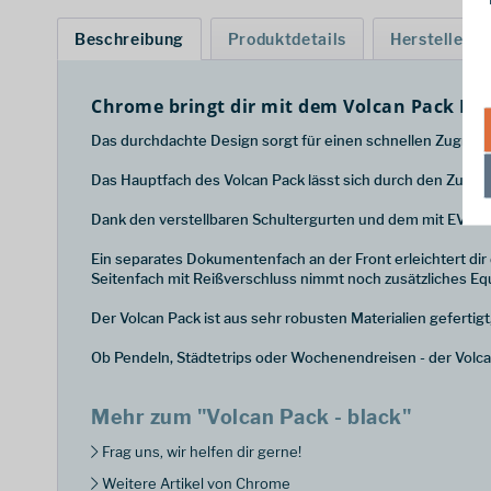
Beschreibung
Produktdetails
Hersteller
Chrome bringt dir mit dem Volcan Pack Ruck
Das durchdachte Design sorgt für einen schnellen Zugriff au
Das Hauptfach des Volcan Pack lässt sich durch den Zugan
Dank den verstellbaren Schultergurten und dem mit EVA-
Ein separates Dokumentenfach an der Front erleichtert dir d
Seitenfach mit Reißverschluss nimmt noch zusätzliches Eq
Der Volcan Pack ist aus sehr robusten Materialien geferti
Ob Pendeln, Städtetrips oder Wochenendreisen - der Volcan
Mehr zum "Volcan Pack - black"
Frag uns, wir helfen dir gerne!
Weitere Artikel von Chrome