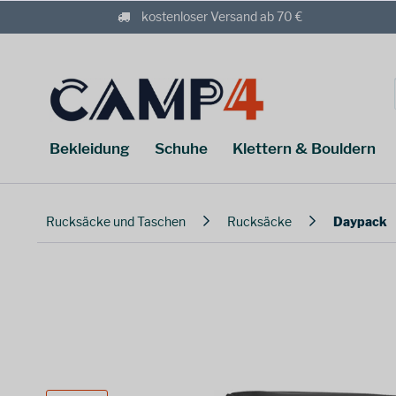
kostenloser Versand ab 70 €
Bekleidung
Schuhe
Klettern & Bouldern
Rucksäcke und Taschen
Rucksäcke
Daypack