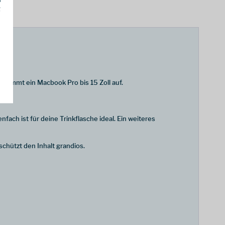
g
 nimmt ein Macbook Pro bis 15 Zoll auf.
fach ist für deine Trinkflasche ideal. Ein weiteres
chützt den Inhalt grandios.