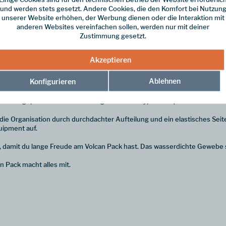
und werden stets gesetzt. Andere Cookies, die den Komfort bei Nutzun
unserer Website erhöhen, der Werbung dienen oder die Interaktion mit
anderen Websites vereinfachen sollen, werden nur mit deiner
Zustimmung gesetzt.
sack einen treuen Begleiter für alle Fälle
Akzeptieren
f den Inhalt, reichlich Stauraum und eine übersichtliche Aufteilung.
Ablehnen
Konfigurieren
g über den Reißverschluss bequem befüllen. Ein gepolstertes Laptopfach
Schaum gepolstertem Rücken trägt sich der Daypack bequem.
ie Organisation durch durchdachter Aufteilung und ein elastisches Seiten
uipment auf.
gt, damit du lange Freude am Volcan Pack hast. Das wasserdichte Gewebe s
 Pack macht alles mit.