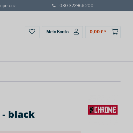
ompetenz
030 322966 200
Mein Konto
0,00 € *
 - black