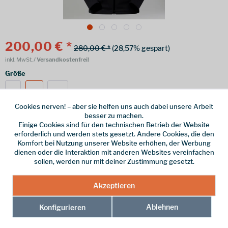
200,00 € *
280,00 € *
(28,57% gespart)
inkl. MwSt.
/ Versandkostenfrei!
Größe
S
M
XL
Cookies nerven! – aber sie helfen uns auch dabei unsere Arbeit
besser zu machen.
Einige Cookies sind für den technischen Betrieb der Website
erforderlich und werden stets gesetzt. Andere Cookies, die den
Online bestellen
Ladenabholung
Komfort bei Nutzung unserer Website erhöhen, der Werbung
dienen oder die Interaktion mit anderen Websites vereinfachen
vorrätig | Lieferzeit 1-3 Werktage
sollen, werden nur mit deiner Zustimmung gesetzt.
In den
Warenkorb
Akzeptieren
Merken
Ablehnen
Konfigurieren
Hersteller-Nr.:
4-A001907BP6-M