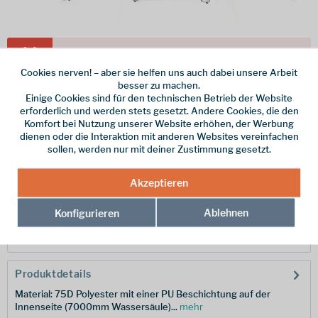
Dieser Artikel steht derzeit nicht zur Verfügung!
Cookies nerven! – aber sie helfen uns auch dabei unsere Arbeit
89,90 € *
besser zu machen.
Einige Cookies sind für den technischen Betrieb der Website
inkl. MwSt.
/ Versandkostenfrei!
erforderlich und werden stets gesetzt. Andere Cookies, die den
Komfort bei Nutzung unserer Website erhöhen, der Werbung
Merken
dienen oder die Interaktion mit anderen Websites vereinfachen
sollen, werden nur mit deiner Zustimmung gesetzt.
Hersteller-Nr.:
231102
Akzeptieren
Beschreibung
Ablehnen
Konfigurieren
Die Wechsel Groundsheets bieten dir einen sicheren Schutz vor
Matschboden, Dornen, spitzen...
mehr
Produktdetails
Material: 75D Polyester mit einer PU Beschichtung auf der
Innenseite (7000mm Wassersäule)...
mehr