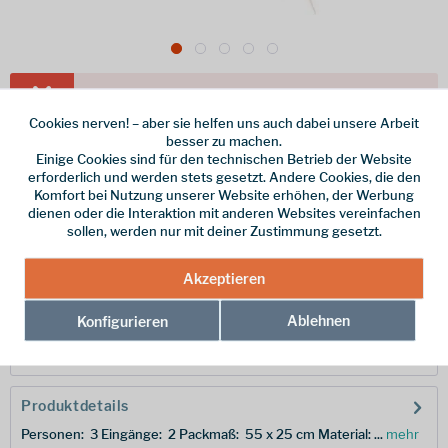
Dieser Artikel steht derzeit nicht zur Verfügung!
Cookies nerven! – aber sie helfen uns auch dabei unsere Arbeit
500,00 € *
besser zu machen.
Einige Cookies sind für den technischen Betrieb der Website
inkl. MwSt.
/ Versandkostenfrei!
erforderlich und werden stets gesetzt. Andere Cookies, die den
Komfort bei Nutzung unserer Website erhöhen, der Werbung
Merken
dienen oder die Interaktion mit anderen Websites vereinfachen
sollen, werden nur mit deiner Zustimmung gesetzt.
Hersteller-Nr.:
14553-451-0
Akzeptieren
Beschreibung
Ablehnen
Konfigurieren
Mit dem Mark L 3P Zelt von VauDe ist deine Behausung schnell
aufgebaut Das 3-Season...
mehr
Produktdetails
Personen: 3 Eingänge: 2 Packmaß: 55 x 25 cm Material: ...
mehr