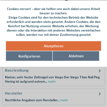
Cookies nerven! – aber sie helfen uns auch dabei unsere Arbeit
besser zu machen.
Einige Cookies sind für den technischen Betrieb der Website
Dieser Artikel steht derzeit nicht zur Verfügung!
erforderlich und werden stets gesetzt. Andere Cookies, die den
Komfort bei Nutzung unserer Website erhöhen, der Werbung
31,95 € *
dienen oder die Interaktion mit anderen Websites vereinfachen
sollen, werden nur mit deiner Zustimmung gesetzt.
inkl. MwSt.
zzgl. Versandkosten
Merken
Akzeptieren
Hersteller-Nr.:
050034
Ablehnen
Konfigurieren
Beschreibung
Kleiner, sehr fester Zeltnagel von Vargo Der Vargo Titan Nail Peg
Hering ist aufgrund extrem...
mehr
Hersteller
Rechtliche Angaben zum Hersteller...
mehr