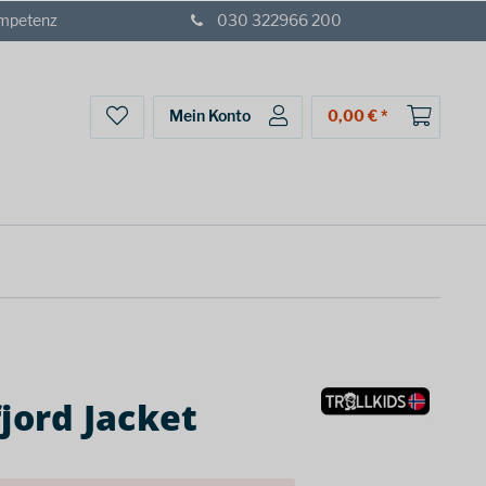
ompetenz
030 322966 200
Mein Konto
0,00 € *
fjord Jacket