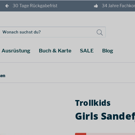
30 Tage Rückgabefrist
34 Jahre Fachk
Ausrüstung
Buch & Karte
SALE
Blog
ken
Trollkids
Girls Sande