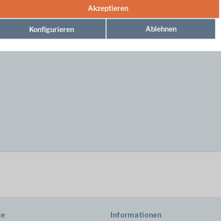
Akzeptieren
Ablehnen
Konfigurieren
hm leichte und vielseitige Kapuzen-Fleece-Jacke für Mädchen, mit gutem 
ce
Informationen