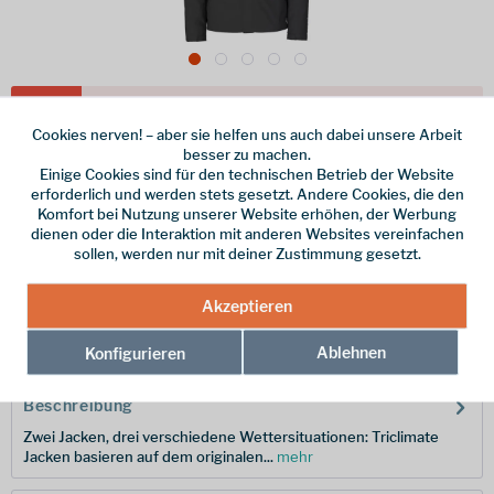
Dieser Artikel steht derzeit nicht zur Verfügung!
Cookies nerven! – aber sie helfen uns auch dabei unsere Arbeit
280,00 € *
besser zu machen.
Einige Cookies sind für den technischen Betrieb der Website
inkl. MwSt.
/ Versandkostenfrei!
erforderlich und werden stets gesetzt. Andere Cookies, die den
Komfort bei Nutzung unserer Website erhöhen, der Werbung
Größe
dienen oder die Interaktion mit anderen Websites vereinfachen
sollen, werden nur mit deiner Zustimmung gesetzt.
Merken
Akzeptieren
Hersteller-Nr.:
NFA5IWI-JK31-XL
Ablehnen
Konfigurieren
Beschreibung
Zwei Jacken, drei verschiedene Wettersituationen: Triclimate
Jacken basieren auf dem originalen...
mehr