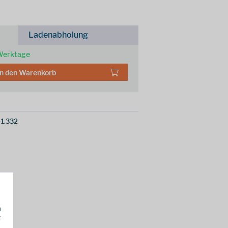
Ladenabholung
 Werktage
In den
Warenkorb
1.332
h
g