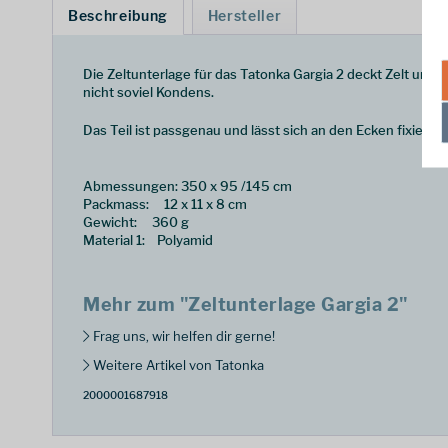
Beschreibung
Hersteller
Die Zeltunterlage für das Tatonka Gargia 2 deckt Zelt und 
nicht soviel Kondens.
Das Teil ist passgenau und lässt sich an den Ecken fixieren.
Abmessungen: 350 x 95 /145 cm
Packmass: 12 x 11 x 8 cm
Gewicht: 360 g
Material 1: Polyamid
Mehr zum "Zeltunterlage Gargia 2"
Frag uns, wir helfen dir gerne!
Weitere Artikel von Tatonka
2000001687918