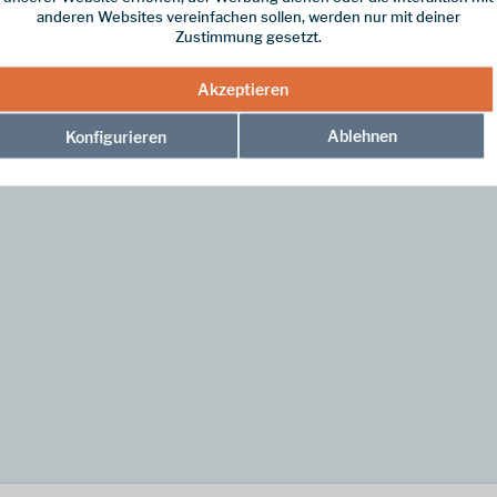
anderen Websites vereinfachen sollen, werden nur mit deiner
Zustimmung gesetzt.
Vorzelt ab. Damit wird der Zeltboden geschützt und du kannst das Vorzelt 
Akzeptieren
Ablehnen
Konfigurieren
 Ein kleiner Packbeutel ist auch dabei.