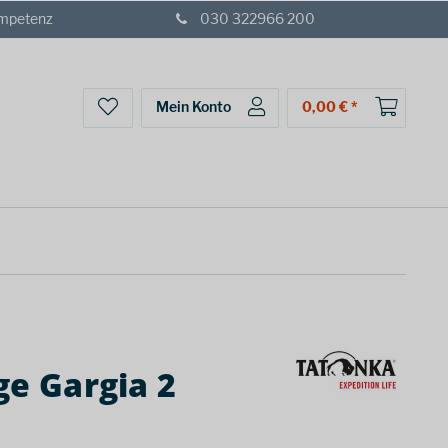
ompetenz
030 322966 200
Mein Konto
0,00 € *
ge Gargia 2