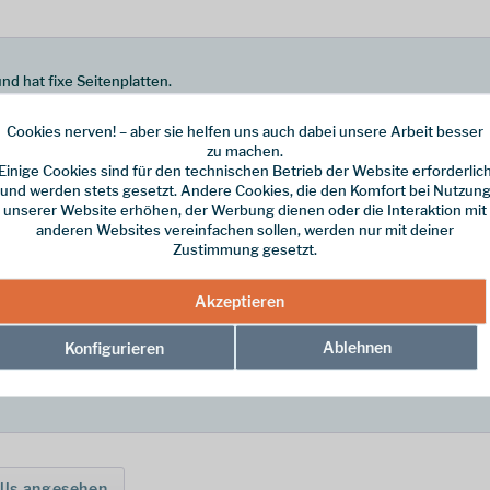
nd hat fixe Seitenplatten.
Seilrolle ist kompakt und leicht.
Cookies nerven! – aber sie helfen uns auch dabei unsere Arbeit besser
zu machen.
Einige Cookies sind für den technischen Betrieb der Website erforderlic
und werden stets gesetzt. Andere Cookies, die den Komfort bei Nutzun
unserer Website erhöhen, der Werbung dienen oder die Interaktion mit
anderen Websites vereinfachen sollen, werden nur mit deiner
Zustimmung gesetzt.
Akzeptieren
Ablehnen
Konfigurieren
lls angesehen