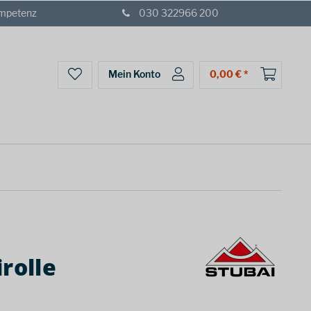
ompetenz
030 322966 200
Mein Konto
0,00 € *
rolle