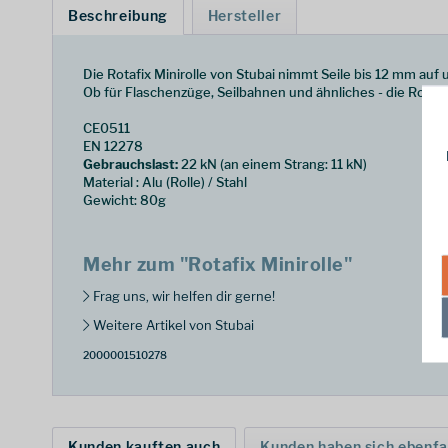
Beschreibung
Hersteller
Die Rotafix Minirolle von Stubai nimmt Seile bis 12 mm auf u
Ob für Flaschenzüge, Seilbahnen und ähnliches - die Rotafix 
CE0511
EN 12278
Gebrauchslast:
22 kN (an einem Strang: 11 kN)
Material : Alu (Rolle) / Stahl
Gewicht: 80g
Mehr zum "Rotafix Minirolle"
Frag uns, wir helfen dir gerne!
Weitere Artikel von Stubai
2000001510278
Kunden kauften auch
Kunden haben sich ebenfa