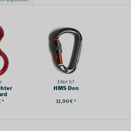
i
Elliot ST
chter
HMS Don
ard
 *
11,90 € *