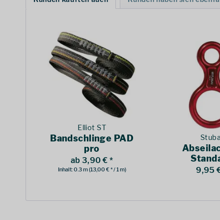
Elliot ST
Bandschlinge PAD
Stuba
Abseila
pro
Stand
ab 3,90 € *
9,95 €
Inhalt:
0.3 m
(13,00 € * / 1 m)