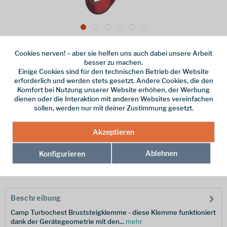
102,00 € *
Cookies nerven! – aber sie helfen uns auch dabei unsere Arbeit
inkl. MwSt.
/ Versandkostenfrei!
besser zu machen.
Einige Cookies sind für den technischen Betrieb der Website
Online bestellen
Ladenabholung
erforderlich und werden stets gesetzt. Andere Cookies, die den
Komfort bei Nutzung unserer Website erhöhen, der Werbung
vorrätig | Lieferzeit 1-3 Werktage
dienen oder die Interaktion mit anderen Websites vereinfachen
sollen, werden nur mit deiner Zustimmung gesetzt.
In den
Warenkorb
Akzeptieren
Merken
Ablehnen
Konfigurieren
Hersteller-Nr.:
2256
Beschreibung
Camp Turbochest Bruststeigklemme - diese Klemme funktioniert
dank der Gerätegeometrie mit den...
mehr