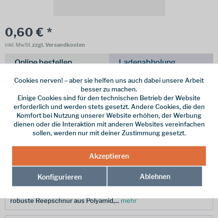
0,60 € *
inkl. MwSt.
zzgl. Versandkosten
Online bestellen
Ladenabholung
Cookies nerven! – aber sie helfen uns auch dabei unsere Arbeit
vorrätig | Lieferzeit 1-3 Werktage
besser zu machen.
Einige Cookies sind für den technischen Betrieb der Website
In den
Warenkorb
erforderlich und werden stets gesetzt. Andere Cookies, die den
Komfort bei Nutzung unserer Website erhöhen, der Werbung
dienen oder die Interaktion mit anderen Websites vereinfachen
Merken
sollen, werden nur mit deiner Zustimmung gesetzt.
Hersteller-Nr.:
2010-06390-0226-MW
Akzeptieren
Ablehnen
Konfigurieren
Beschreibung
Mammut Cord 2.0 Die Mammut Cord 2.0 ist eine vielseitige,
robuste Reepschnur aus Polyamid,...
mehr