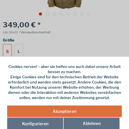
349,00 € *
inkl. MwSt.
/ Versandkostenfrei!
Größe
S
L
Cookies nerven! – aber sie helfen uns auch dabei unsere Arbeit
besser zu machen.
Online bestellen
Ladenabholung
Einige Cookies sind für den technischen Betrieb der Website
erforderlich und werden stets gesetzt. Andere Cookies, die den
vorrätig | Lieferzeit 1-3 Werktage
Komfort bei Nutzung unserer Website erhöhen, der Werbung
dienen oder die Interaktion mit anderen Websites vereinfachen
In den
Warenkorb
sollen, werden nur mit deiner Zustimmung gesetzt.
Akzeptieren
Merken
Ablehnen
Konfigurieren
Hersteller-Nr.:
SK0010159-S