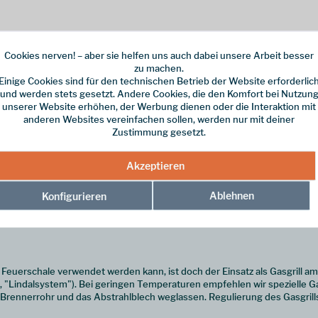
Cookies nerven! – aber sie helfen uns auch dabei unsere Arbeit besser
zu machen.
Einige Cookies sind für den technischen Betrieb der Website erforderlic
le
und ist super praktisch und läuft neben der Möglichkeit des klassisch
und werden stets gesetzt. Andere Cookies, die den Komfort bei Nutzun
 Schraubsystem. Der Gasgrill passt gut in einen größeren Daypack und du 
unserer Website erhöhen, der Werbung dienen oder die Interaktion mit
es gehen. Es ist dank ausgeklügeltem Stecksystem kein Werkzeug zum 
anderen Websites vereinfachen sollen, werden nur mit deiner
dem Rad oder dem Kanu transportieren.
Zustimmung gesetzt.
Akzeptieren
fbauen und er wird dann auch recht schnell sehr heiß (wenn gewünscht). 
l ab und kann dann einfach wieder auseinander genommen werden. Achtung 
Ablehnen
Konfigurieren
en Geschirrspüler und sind für diesen auch geeignet. Der Transport erfol
ine Feuerschale verwendet werden kann, ist doch der Einsatz als Gasgrill 
"Lindalsystem"). Bei geringen Temperaturen empfehlen wir spezielle Ga
das Brennerrohr und das Abstrahlblech weglassen. Regulierung des Gasgril