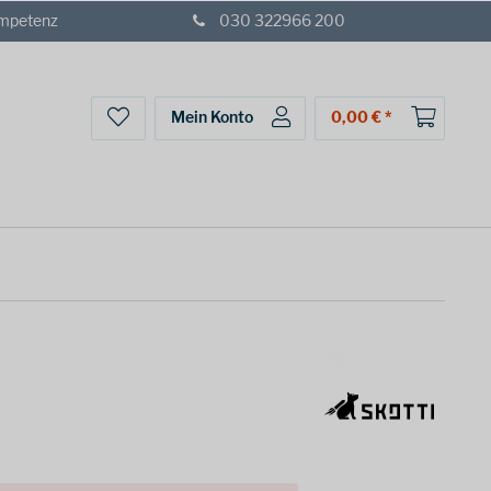
ompetenz
030 322966 200
Mein Konto
0,00 € *