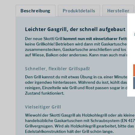
Beschreibung
Produktdetails
Hersteller
Leichter Gasgrill, der schnell aufgebaut ist
Der neue Skotti Grill
kommt nun mit einsetzbarer Fettscha
keine Grillkohle! Betrieben wird dann mit Gaskartusche mit
zusammenstecken, Gaskartusche anschließen und los kann 
auf Wiese, Balkon oder anderswo. Kann man auch mal mit 
Schneller, flexibler Grillspaß!
Den Grill kannst du mit etwas Übung in ca. einer Minute au
oder irgendwo hinterlassen. Während du isst, kühlt das Tei
reinigen, Einzelteile wie Grill und Rost passen sogar in d
Zustand funktioniert.
Vielseitiger Grill
Wiewohl der Skotti Gasgrill als Holzkohlegrill oder als kle
handelsübliche Gaskartuschen mit Schraubsystem (EN 417, 
Grillvergnügen. Wird als Holzkohlegrill gearbeitet, bitte 
Edelstahlkonstruktion hält der Grill schön lange.