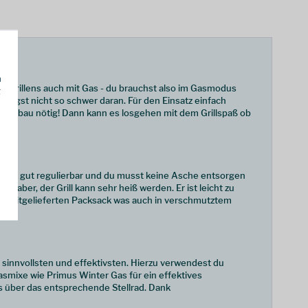
h
en Grillens auch mit Gas - du brauchst also im Gasmodus
g
trägst nicht so schwer daran. Für den Einsatz einfach
Aufbau nötig! Dann kann es losgehen mit dem Grillspaß ob
Er ist gut regulierbar und du musst keine Asche entsorgen
aber, der Grill kann sehr heiß werden. Er ist leicht zu
gt im mitgelieferten Packsack was auch in verschmutztem
am sinnvollsten und effektivsten. Hierzu verwendest du
smixe wie Primus Winter Gas für ein effektives
ls über das entsprechende Stellrad. Dank