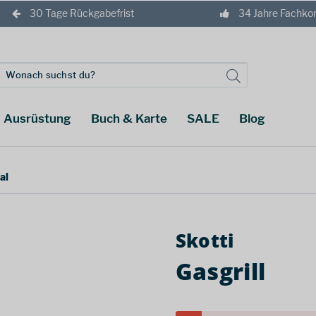
30 Tage Rückgabefrist
34 Jahre Fachk
Ausrüstung
Buch & Karte
SALE
Blog
al
Skotti
Gasgrill