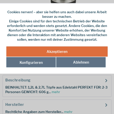
Cookies nerven! – aber sie helfen uns auch dabei unsere Arbeit
besser zu machen.
Einige Cookies sind für den technischen Betrieb der Website
Dieser Artikel steht derzeit nicht zur Verfügung!
erforderlich und werden stets gesetzt. Andere Cookies, die den
Komfort bei Nutzung unserer Website erhöhen, der Werbung
dienen oder die Interaktion mit anderen Websites vereinfachen
79,95 € *
sollen, werden nur mit deiner Zustimmung gesetzt.
inkl. MwSt.
/ Versandkostenfrei!
Akzeptieren
Merken
Ablehnen
Konfigurieren
Hersteller-Nr.:
APOTSIGSET2
Beschreibung
BEINHALTET: 1,2L & 2,7L Töpfe aus Edelstahl PERFEKT FÜR: 2-3
Personen GEWICHT: 606 g...
mehr
Hersteller
Rechtliche Angaben zum Hersteller...
mehr