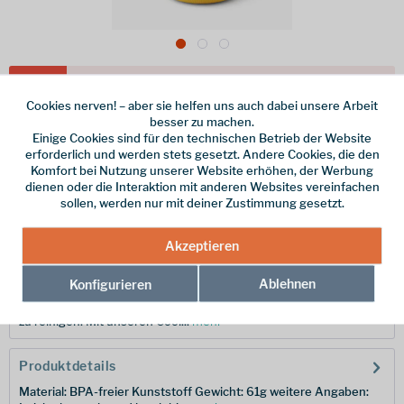
Dieser Artikel steht derzeit nicht zur Verfügung!
Cookies nerven! – aber sie helfen uns auch dabei unsere Arbeit
11,95 € *
besser zu machen.
Einige Cookies sind für den technischen Betrieb der Website
inkl. MwSt.
zzgl. Versandkosten
erforderlich und werden stets gesetzt. Andere Cookies, die den
Komfort bei Nutzung unserer Website erhöhen, der Werbung
Merken
dienen oder die Interaktion mit anderen Websites vereinfachen
sollen, werden nur mit deiner Zustimmung gesetzt.
Hersteller-Nr.:
ACK037011-050905
Akzeptieren
Beschreibung
Ablehnen
Konfigurieren
Die BPA-freien Passage Bowls sind leicht, langlebig und einfach
zu reinigen. Mit unseren Cool...
mehr
Produktdetails
Material: BPA-freier Kunststoff Gewicht: 61g weitere Angaben: