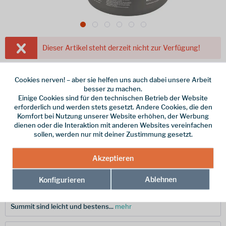
Dieser Artikel steht derzeit nicht zur Verfügung!
59,95 € *
Cookies nerven! – aber sie helfen uns auch dabei unsere Arbeit
inkl. MwSt.
zzgl. Versandkosten
besser zu machen.
Volumen
Einige Cookies sind für den technischen Betrieb der Website
erforderlich und werden stets gesetzt. Andere Cookies, die den
Komfort bei Nutzung unserer Website erhöhen, der Werbung
dienen oder die Interaktion mit anderen Websites vereinfachen
Merken
sollen, werden nur mit deiner Zustimmung gesetzt.
Hersteller-Nr.:
APOTA3.7L
Akzeptieren
Ablehnen
Konfigurieren
Beschreibung
Die Alpha Pot Töpfe aus anodisiertem Aluminium von Sea to
Summit sind leicht und bestens...
mehr