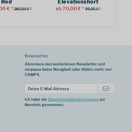
Red
Elevationshort
Sleeve Tee Woman...
00 € *
ab 70,00 € *
280,00 € *
99,95 € *
Newsletter
Abonniere den kostenlosen Newsletter und
verpasse keine Neuigkeit oder Aktion mehr von
CAMP4.
Ich habe die
Datenschutzbestimmungen
zur
Kenntnis genommen.