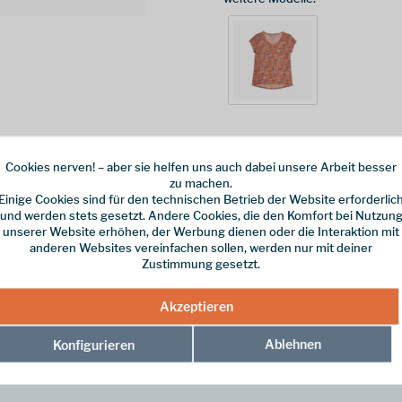
Cookies nerven! – aber sie helfen uns auch dabei unsere Arbeit besser
zu machen.
tmungsaktives V-Neck-T-Shirt für warme Tage und aktive Abenteuer. Herge
Einige Cookies sind für den technischen Betrieb der Website erforderlic
nelle Trocknung und luftige Leichtigkeit.
und werden stets gesetzt. Andere Cookies, die den Komfort bei Nutzun
unserer Website erhöhen, der Werbung dienen oder die Interaktion mit
anderen Websites vereinfachen sollen, werden nur mit deiner
Zustimmung gesetzt.
hnliche Weichheit, Atmungsaktivität und Tragekomfort.
, Reisen und Outdoor-Aktivitäten.
ekt für heiße Tage und intensive Aktivitäten.
Akzeptieren
ion und Textur.
Ablehnen
Konfigurieren
Marigold Pattern"