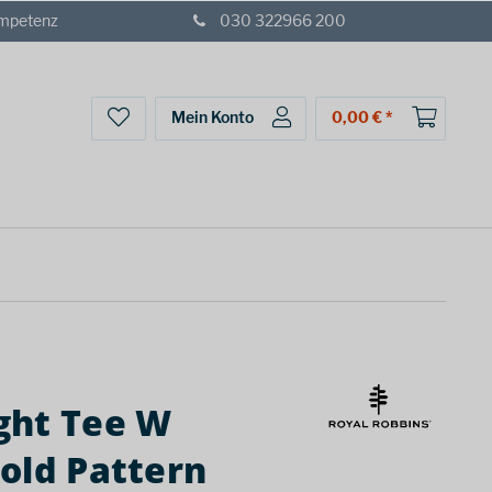
ompetenz
030 322966 200
Mein Konto
0,00 € *
ght Tee W
old Pattern