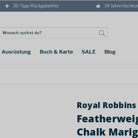
30 Tage Rückgabefrist
34 Jahre Fachk
Ausrüstung
Buch & Karte
SALE
Blog
Royal Robbins
Featherwei
Chalk Marig