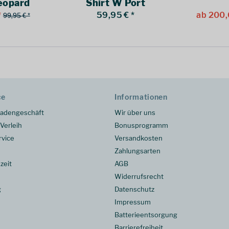
eopard
Shirt W Port
*
59,95 € *
ab 200,
99,95 € *
ce
Informationen
adengeschäft
Wir über uns
Verleih
Bonusprogramm
rvice
Versandkosten
Zahlungsarten
zeit
AGB
Widerrufsrecht
g
Datenschutz
Impressum
Batterieentsorgung
Barrierefreiheit