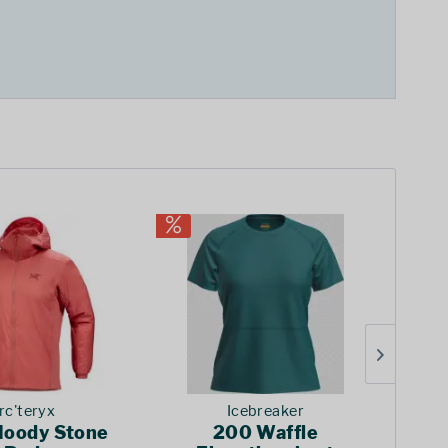
rc'teryx
Icebreaker
Hoody Stone
200 Waffle
Y