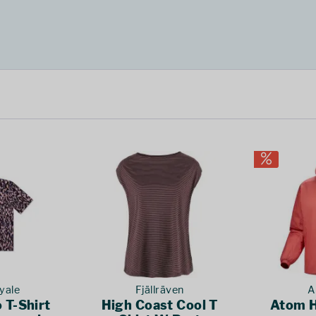
yale
Fjällräven
A
 T-Shirt
High Coast Cool T
Atom 