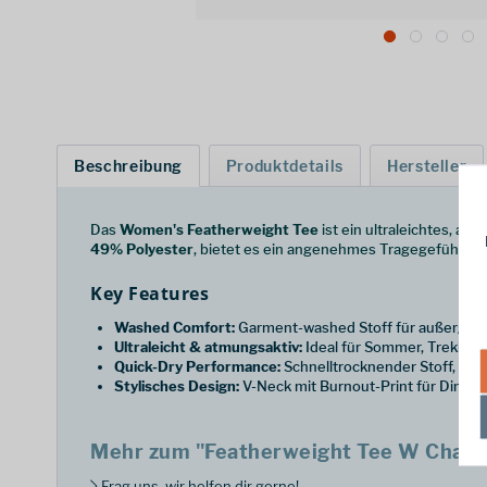
Beschreibung
Produktdetails
Hersteller
Das
Women's Featherweight Tee
ist ein ultraleichtes, a
49% Polyester
, bietet es ein angenehmes Tragegefühl, sch
Key Features
Washed Comfort:
Garment-washed Stoff für außergewö
Ultraleicht & atmungsaktiv:
Ideal für Sommer, Trekking
Quick-Dry Performance:
Schnelltrocknender Stoff, perf
Stylisches Design:
V-Neck mit Burnout-Print für Dimens
Mehr zum "Featherweight Tee W Chalk 
Frag uns, wir helfen dir gerne!