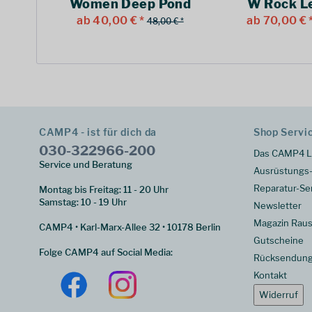
Women Deep Pond
W Rock L
ab 40,00 € *
ab 70,00 € 
48,00 € *
CAMP4 - ist für dich da
Shop Servi
030-322966-200
Das CAMP4 L
Service und Beratung
Ausrüstungs-
Reparatur-Se
Montag bis Freitag: 11 - 20 Uhr
Samstag: 10 - 19 Uhr
Newsletter
Magazin Raus
CAMP4 • Karl-Marx-Allee 32 • 10178 Berlin
Gutscheine
Folge CAMP4 auf Social Media:
Rücksendun
Kontakt
Widerruf