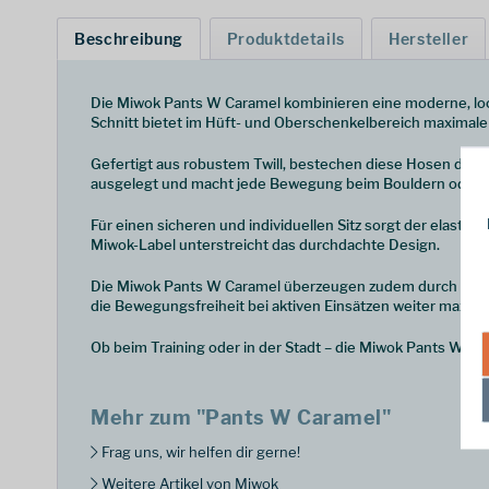
Beschreibung
Produktdetails
Hersteller
Die Miwok Pants W Caramel kombinieren eine moderne, lock
Schnitt bietet im Hüft- und Oberschenkelbereich maximale 
Gefertigt aus robustem Twill, bestechen diese Hosen durch
ausgelegt und macht jede Bewegung beim Bouldern oder Kl
Für einen sicheren und individuellen Sitz sorgt der elastis
Miwok-Label unterstreicht das durchdachte Design.
Die Miwok Pants W Caramel überzeugen zudem durch ihre ho
die Bewegungsfreiheit bei aktiven Einsätzen weiter maximi
Ob beim Training oder in der Stadt – die Miwok Pants W Cara
Mehr zum "Pants W Caramel"
Frag uns, wir helfen dir gerne!
Weitere Artikel von Miwok