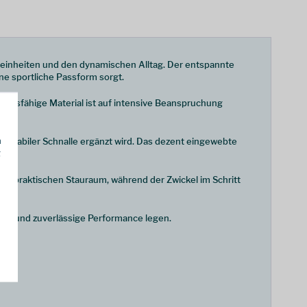
ereinheiten und den dynamischen Alltag. Der entspannte
ne sportliche Passform sorgt.
tandsfähige Material ist auf intensive Beanspruchung
h
mit stabiler Schnalle ergänzt wird. Das dezent eingewebte
g
n praktischen Stauraum, während der Zwickel im Schritt
sform und zuverlässige Performance legen.