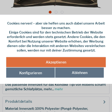
Cookies nerven! – aber sie helfen uns auch dabei unsere Arbeit
Dieser Artikel steht derzeit nicht zur Verfügung!
besser zu machen.
Einige Cookies sind für den technischen Betrieb der Website
299,95 € *
erforderlich und werden stets gesetzt. Andere Cookies, die den
Komfort bei Nutzung unserer Website erhöhen, der Werbung
inkl. MwSt.
/ Versandkostenfrei!
dienen oder die Interaktion mit anderen Websites vereinfachen
sollen, werden nur mit deiner Zustimmung gesetzt.
Merken
Hersteller-Nr.:
130090
Akzeptieren
Ablehnen
Konfigurieren
Beschreibung
Das passende Innenzelt für das Klondike Tipi von Robens schafft
gemütliche Schlafplätze, mehr...
mehr
Produktdetails
Material: Innenzelt: 100% Polyester (Pongé-Polyester,