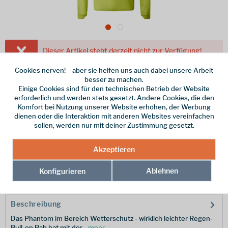
Dieser Artikel steht derzeit nicht zur Verfügung!
Cookies nerven! – aber sie helfen uns auch dabei unsere Arbeit
220,00 € *
besser zu machen.
inkl. MwSt.
/ Versandkostenfrei!
Einige Cookies sind für den technischen Betrieb der Website
erforderlich und werden stets gesetzt. Andere Cookies, die den
Farbe
Komfort bei Nutzung unserer Website erhöhen, der Werbung
dienen oder die Interaktion mit anderen Websites vereinfachen
Größe
sollen, werden nur mit deiner Zustimmung gesetzt.
Akzeptieren
Merken
Ablehnen
Konfigurieren
Hersteller-Nr.:
QWF-81-AC-XL
Beschreibung
Das Phantom im Bereich Wetterschutz - wirklich leichter Regen-
Pull-on Rab hat mit der...
mehr