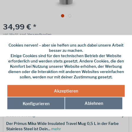
34,99 € *
inkl. MwSt.
zzgl. Versandkosten
Cookies nerven! – aber sie helfen uns auch dabei unsere Arbeit
Online bestellen
Ladenabholung
besser zu machen.
Einige Cookies sind für den technischen Betrieb der Website
vorrätig | Lieferzeit 1-3 Werktage
erforderlich und werden stets gesetzt. Andere Cookies, die den
Komfort bei Nutzung unserer Website erhöhen, der Werbung
In den
Warenkorb
dienen oder die Interaktion mit anderen Websites vereinfachen
sollen, werden nur mit deiner Zustimmung gesetzt.
Merken
Akzeptieren
Hersteller-Nr.:
P743450
Ablehnen
Konfigurieren
Beschreibung
Der Primus Mika Wide Insulated Travel Mug 0,5 L in der Farbe
Stainless Steel ist Dein...
mehr