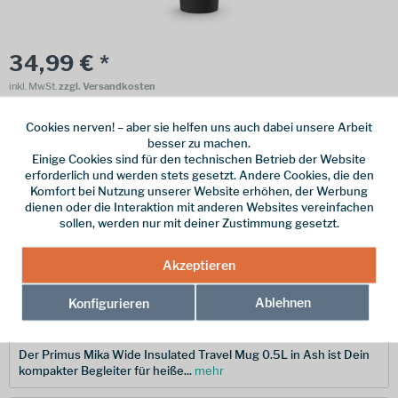
34,99 € *
inkl. MwSt.
zzgl. Versandkosten
Online bestellen
Ladenabholung
Cookies nerven! – aber sie helfen uns auch dabei unsere Arbeit
besser zu machen.
vorrätig | Lieferzeit 1-3 Werktage
Einige Cookies sind für den technischen Betrieb der Website
erforderlich und werden stets gesetzt. Andere Cookies, die den
In den
Warenkorb
Komfort bei Nutzung unserer Website erhöhen, der Werbung
dienen oder die Interaktion mit anderen Websites vereinfachen
sollen, werden nur mit deiner Zustimmung gesetzt.
Merken
Akzeptieren
Hersteller-Nr.:
P744000
Ablehnen
Konfigurieren
Beschreibung
Der Primus Mika Wide Insulated Travel Mug 0.5L in Ash ist Dein
kompakter Begleiter für heiße...
mehr