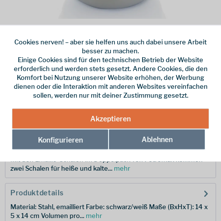
Dieser Artikel steht derzeit nicht zur Verfügung!
Cookies nerven! – aber sie helfen uns auch dabei unsere Arbeit
besser zu machen.
21,99 € *
Einige Cookies sind für den technischen Betrieb der Website
erforderlich und werden stets gesetzt. Andere Cookies, die den
inkl. MwSt.
zzgl. Versandkosten
Komfort bei Nutzung unserer Website erhöhen, der Werbung
dienen oder die Interaktion mit anderen Websites vereinfachen
Merken
sollen, werden nur mit deiner Zustimmung gesetzt.
Hersteller-Nr.:
px-bowl-w
Akzeptieren
Ablehnen
Konfigurieren
Beschreibung
Mit den Emaille-Schalen im Doppelpack von Petromax kommen
zwei Schalen für heiße und kalte...
mehr
Produktdetails
Material: Stahl, emailliert Farbe: schwarz/weiß Maße (BxHxT): 14 x
5 x 14 cm Volumen pro...
mehr