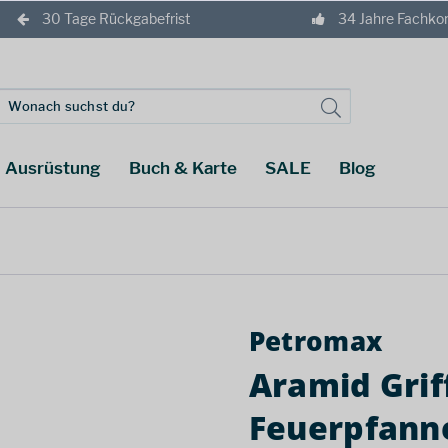
30 Tage Rückgabefrist
34 Jahre Fachk
Ausrüstung
Buch & Karte
SALE
Blog
Petromax
Aramid Grif
Feuerpfann