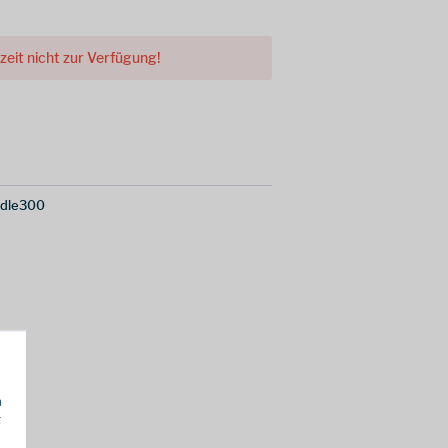
rzeit nicht zur Verfügung!
dle300
h
g