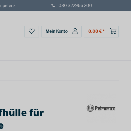
ompetenz
030 322966 200
Mein Konto
0,00 € *
fhülle für
e