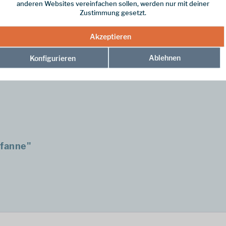
anderen Websites vereinfachen sollen, werden nur mit deiner
Zustimmung gesetzt.
Akzeptieren
Ablehnen
Konfigurieren
fasern durchzogen. Diese bringen guten Halt am Griff der Feuerpfanne u
pfanne"