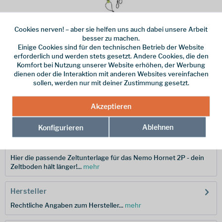
Cookies nerven! – aber sie helfen uns auch dabei unsere Arbeit
Dieser Artikel steht derzeit nicht zur Verfügung!
besser zu machen.
Einige Cookies sind für den technischen Betrieb der Website
erforderlich und werden stets gesetzt. Andere Cookies, die den
79,99 € *
Komfort bei Nutzung unserer Website erhöhen, der Werbung
inkl. MwSt.
/ Versandkostenfrei!
dienen oder die Interaktion mit anderen Websites vereinfachen
sollen, werden nur mit deiner Zustimmung gesetzt.
Merken
Akzeptieren
Hersteller-Nr.:
814041014847
Ablehnen
Konfigurieren
Beschreibung
Hier die passende Zeltunterlage für das Nemo Hornet 2P - dein
Zeltboden hält länger!...
mehr
Hersteller
Rechtliche Angaben zum Hersteller...
mehr