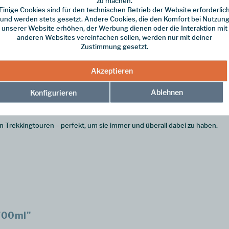
zu machen.
Einige Cookies sind für den technischen Betrieb der Website erforderlic
und werden stets gesetzt. Andere Cookies, die den Komfort bei Nutzun
unserer Website erhöhen, der Werbung dienen oder die Interaktion mit
anderen Websites vereinfachen sollen, werden nur mit deiner
Zustimmung gesetzt.
and-Druckverschluss. Somit brauchst du immer nur eine freie Hand, um d
Akzeptieren
ufen kann.
Ablehnen
Konfigurieren
inköffnung ermöglicht dir einfaches Befüllen und Reinigen der Flasche. 
gen Trekkingtouren – perfekt, um sie immer und überall dabei zu haben.
700ml"