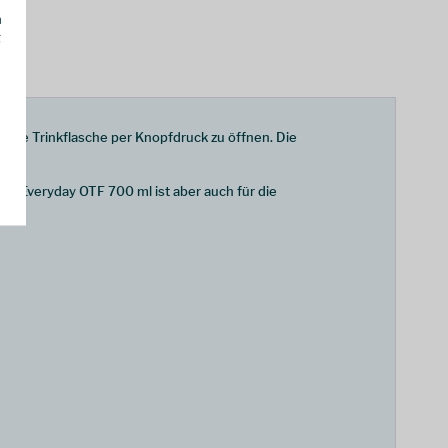
h
g
eine Trinkflasche per Knopfdruck zu öffnen. Die
Die Everyday OTF 700 ml ist aber auch für die