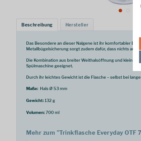
Beschreibung
Hersteller
Das Besondere an dieser Nalgene ist ihr komfortabler Einh
Metallbügelsicherung sorgt zudem dafür, dass nichts ausla
Die Kombination aus breiter Weithalsöffnung und kleiner Tr
Spülmaschine geeignet.
Durch ihr leichtes Gewicht ist die Flasche – selbst bei lan
Maße:
Hals Ø 53 mm
Gewicht:
132 g
Volumen:
700 ml
Mehr zum "Trinkflasche Everyday OTF 