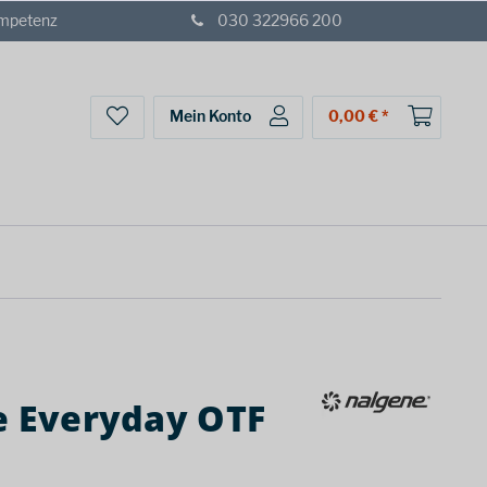
ompetenz
030 322966 200
Mein Konto
0,00 € *
e Everyday OTF