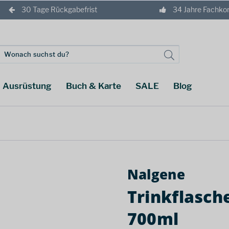
30 Tage Rückgabefrist
34 Jahre Fachk
Ausrüstung
Buch & Karte
SALE
Blog
Nalgene
Trinkflasch
700ml