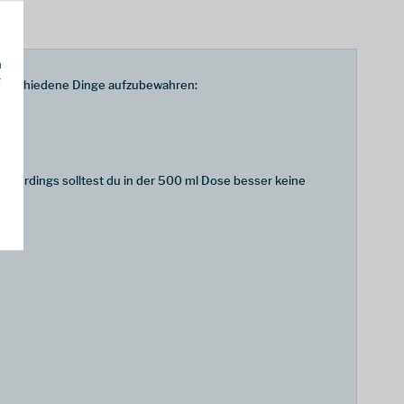
h
g
 verschiedene Dinge aufzubewahren:
 Allerdings solltest du in der 500 ml Dose besser keine