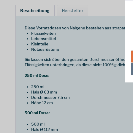
Beschreibung
Hersteller
Diese Vorratsdosen von Nalgene bestehen aus strapazierfä
Flüssigkeiten
Lebensmittel
Kleinteile
Notausrüstung
Sie lassen sich über den gesamten Durchmesser öffnen, wodu
Flüssigkeiten unterbringen, da diese nicht 100%ig dicht sch
250 ml Dose:
250 ml
Hals Ø 63 mm
Durchmesser 7,5 cm
Höhe 12 cm
500 ml Dose:
500 ml
Hals Ø 112 mm