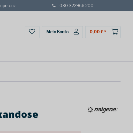
ompetenz
030 322966 200
Mein Konto
0,00 € *
xandose