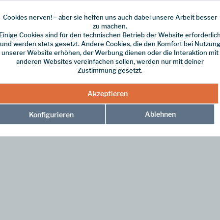
Cookies nerven! – aber sie helfen uns auch dabei unsere Arbeit besser
zu machen.
Einige Cookies sind für den technischen Betrieb der Website erforderlic
und werden stets gesetzt. Andere Cookies, die den Komfort bei Nutzun
higem Polycarbonat und sind universell einsetzbar. Sie eignen sich, um
unserer Website erhöhen, der Werbung dienen oder die Interaktion mit
anderen Websites vereinfachen sollen, werden nur mit deiner
Zustimmung gesetzt.
Akzeptieren
rch sie leicht zu befüllen und gleichzeitig problemlos zu reinigen sind.
ließt.
Ablehnen
Konfigurieren