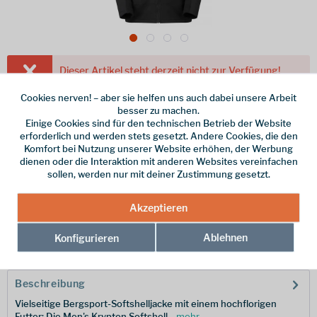
Dieser Artikel steht derzeit nicht zur Verfügung!
Cookies nerven! – aber sie helfen uns auch dabei unsere Arbeit
120,00 € *
besser zu machen.
inkl. MwSt.
/ Versandkostenfrei!
Einige Cookies sind für den technischen Betrieb der Website
erforderlich und werden stets gesetzt. Andere Cookies, die den
Farbe
Komfort bei Nutzung unserer Website erhöhen, der Werbung
dienen oder die Interaktion mit anderen Websites vereinfachen
Größe
sollen, werden nur mit deiner Zustimmung gesetzt.
Akzeptieren
Merken
Ablehnen
Konfigurieren
Hersteller-Nr.:
MKRYJBLAM12
Beschreibung
Vielseitige Bergsport-Softshelljacke mit einem hochflorigen
Futter: Die Men's Krypton Softshell...
mehr