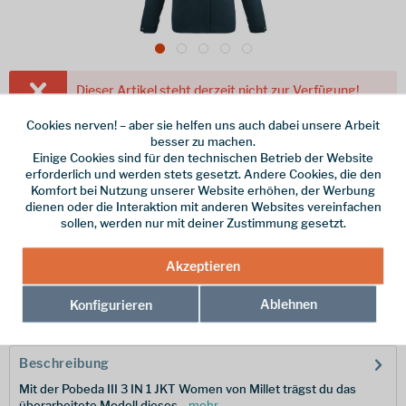
Dieser Artikel steht derzeit nicht zur Verfügung!
Cookies nerven! – aber sie helfen uns auch dabei unsere Arbeit
329,95 € *
besser zu machen.
inkl. MwSt.
/ Versandkostenfrei!
Einige Cookies sind für den technischen Betrieb der Website
erforderlich und werden stets gesetzt. Andere Cookies, die den
Farbe
Komfort bei Nutzung unserer Website erhöhen, der Werbung
dienen oder die Interaktion mit anderen Websites vereinfachen
Größe
sollen, werden nur mit deiner Zustimmung gesetzt.
Akzeptieren
Merken
Ablehnen
Konfigurieren
Hersteller-Nr.:
MIV9165-8737-S
Beschreibung
Mit der Pobeda III 3 IN 1 JKT Women von Millet trägst du das
überarbeitete Modell dieses...
mehr