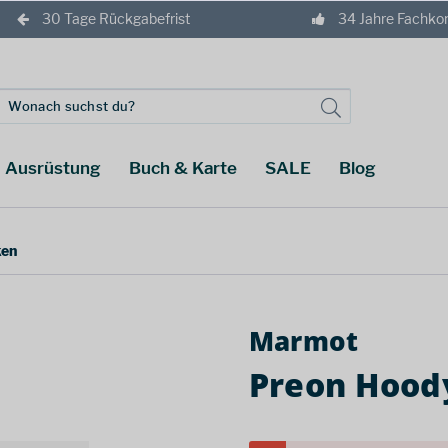
30 Tage Rückgabefrist
34 Jahre Fachk
Ausrüstung
Buch & Karte
SALE
Blog
ken
Marmot
Preon Hoody