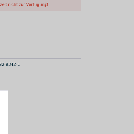
rzeit nicht zur Verfügung!
82-9342-L
h
g