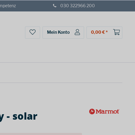
ompetenz
030 322966 200
Mein Konto
0,00 € *
 - solar