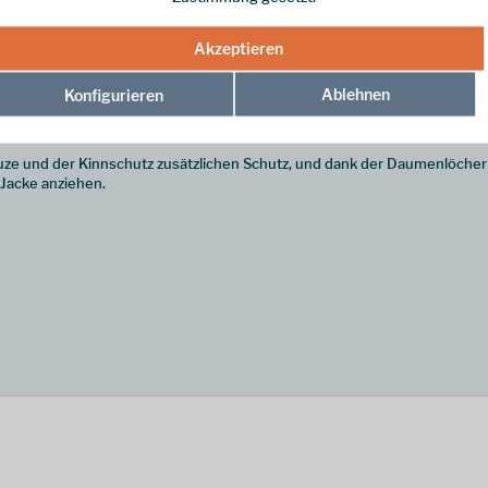
Akzeptieren
Ablehnen
Konfigurieren
t, aber immer noch ein gutes Stück vom Gipfel entfernt bist, wirst du fr
n Aufstiegen von der Haut ab, und Flatlock-Nähte sorgen für scheuerfre
e und der Kinnschutz zusätzlichen Schutz, und dank der Daumenlöcher lä
 Jacke anziehen.