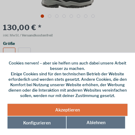
130,00 € *
inkl. MwSt.
/ Versandkostenfrei!
Größe
39
40
Cookies nerven! – aber sie helfen uns auch dabei unsere Arbeit
besser zu machen.
Einige Cookies sind für den technischen Betrieb der Website
erforderlich und werden stets gesetzt. Andere Cookies, die den
Online bestellen
Ladenabholung
Komfort bei Nutzung unserer Website erhöhen, der Werbung
dienen oder die Interaktion mit anderen Websites vereinfachen
vorrätig | Lieferzeit 1-3 Werktage
sollen, werden nur mit deiner Zustimmung gesetzt.
In den
Warenkorb
Akzeptieren
Merken
Ablehnen
Konfigurieren
Hersteller-Nr.:
641625-9903-39