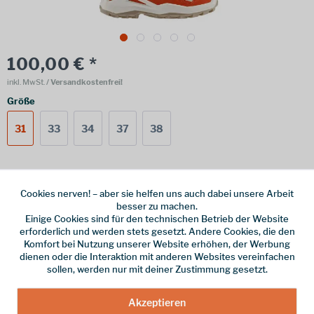
100,00 € *
inkl. MwSt.
/ Versandkostenfrei!
Größe
31
33
34
37
38
Online bestellen
Ladenabholung
Cookies nerven! – aber sie helfen uns auch dabei unsere Arbeit
besser zu machen.
vorrätig | Lieferzeit 1-3 Werktage
Einige Cookies sind für den technischen Betrieb der Website
erforderlich und werden stets gesetzt. Andere Cookies, die den
In den
Warenkorb
Komfort bei Nutzung unserer Website erhöhen, der Werbung
dienen oder die Interaktion mit anderen Websites vereinfachen
sollen, werden nur mit deiner Zustimmung gesetzt.
Merken
Akzeptieren
Hersteller-Nr.:
641627-4854-31