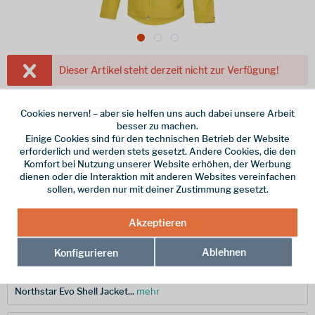
Dieser Artikel steht derzeit nicht zur Verfügung!
349,00 € *
Cookies nerven! – aber sie helfen uns auch dabei unsere Arbeit
inkl. MwSt.
/ Versandkostenfrei!
besser zu machen.
Einige Cookies sind für den technischen Betrieb der Website
Größe
erforderlich und werden stets gesetzt. Andere Cookies, die den
Komfort bei Nutzung unserer Website erhöhen, der Werbung
dienen oder die Interaktion mit anderen Websites vereinfachen
Merken
sollen, werden nur mit deiner Zustimmung gesetzt.
Hersteller-Nr.:
L57723726-M
Akzeptieren
Ablehnen
Konfigurieren
Beschreibung
La Sportiva Northstar Evo Shell Jacket Men - moss/alpine Die
Northstar Evo Shell Jacket...
mehr