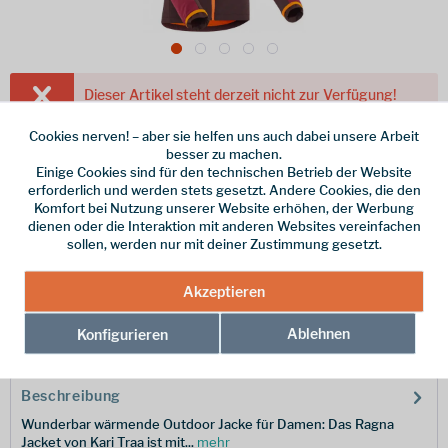
Dieser Artikel steht derzeit nicht zur Verfügung!
149,95 € *
Cookies nerven! – aber sie helfen uns auch dabei unsere Arbeit
besser zu machen.
inkl. MwSt.
/ Versandkostenfrei!
Einige Cookies sind für den technischen Betrieb der Website
erforderlich und werden stets gesetzt. Andere Cookies, die den
Farbe
Komfort bei Nutzung unserer Website erhöhen, der Werbung
dienen oder die Interaktion mit anderen Websites vereinfachen
Größe
sollen, werden nur mit deiner Zustimmung gesetzt.
Merken
Akzeptieren
Ablehnen
Hersteller-Nr.:
Konfigurieren
622971-FANCY-L
Beschreibung
Wunderbar wärmende Outdoor Jacke für Damen: Das Ragna
Jacket von Kari Traa ist mit...
mehr