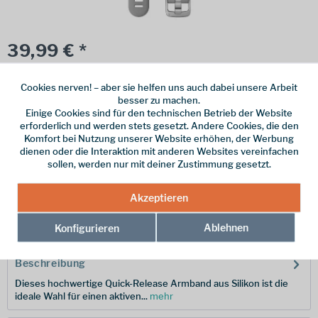
39,99 € *
inkl. MwSt.
zzgl. Versandkosten
Cookies nerven! – aber sie helfen uns auch dabei unsere Arbeit
Online bestellen
Ladenabholung
besser zu machen.
Einige Cookies sind für den technischen Betrieb der Website
vorrätig | Lieferzeit 1-3 Werktage
erforderlich und werden stets gesetzt. Andere Cookies, die den
Komfort bei Nutzung unserer Website erhöhen, der Werbung
In den
Warenkorb
dienen oder die Interaktion mit anderen Websites vereinfachen
sollen, werden nur mit deiner Zustimmung gesetzt.
Merken
Akzeptieren
Hersteller-Nr.:
010-11251-3G
Ablehnen
Konfigurieren
Beschreibung
Dieses hochwertige Quick-Release Armband aus Silikon ist die
ideale Wahl für einen aktiven...
mehr