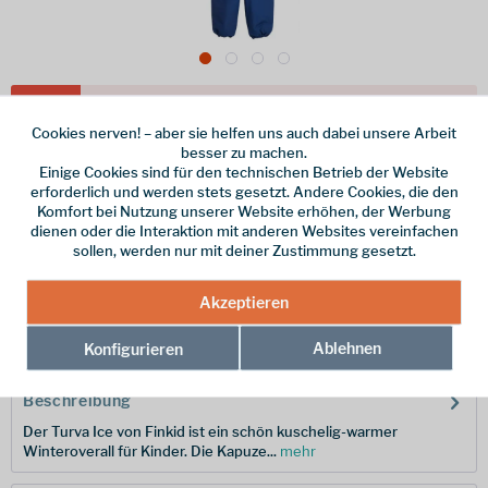
Dieser Artikel steht derzeit nicht zur Verfügung!
Cookies nerven! – aber sie helfen uns auch dabei unsere Arbeit
159,95 € *
besser zu machen.
Einige Cookies sind für den technischen Betrieb der Website
inkl. MwSt.
/ Versandkostenfrei!
erforderlich und werden stets gesetzt. Andere Cookies, die den
Komfort bei Nutzung unserer Website erhöhen, der Werbung
Größe
dienen oder die Interaktion mit anderen Websites vereinfachen
sollen, werden nur mit deiner Zustimmung gesetzt.
Merken
Akzeptieren
Hersteller-Nr.:
1212013-170100-90-100
Ablehnen
Konfigurieren
Beschreibung
Der Turva Ice von Finkid ist ein schön kuschelig-warmer
Winteroverall für Kinder. Die Kapuze...
mehr