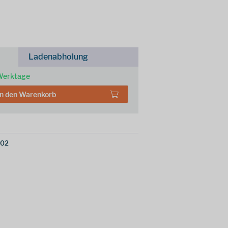
Ladenabholung
 Werktage
In den
Warenkorb
402