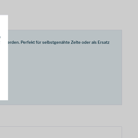
h
g
erden. Perfekt für selbstgenähte Zelte oder als Ersatz