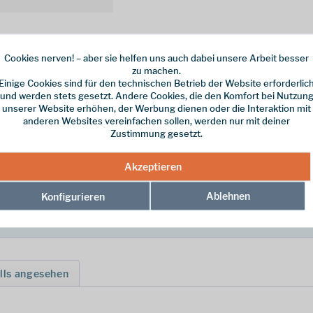
Cookies nerven! – aber sie helfen uns auch dabei unsere Arbeit besser
zu machen.
Einige Cookies sind für den technischen Betrieb der Website erforderlic
und werden stets gesetzt. Andere Cookies, die den Komfort bei Nutzun
urchmesser kann an beiden Enden ein weiteres Segment angeschlossen w
unserer Website erhöhen, der Werbung dienen oder die Interaktion mit
anderen Websites vereinfachen sollen, werden nur mit deiner
Zustimmung gesetzt.
MM 45CM"
Akzeptieren
Ablehnen
Konfigurieren
lls angesehen