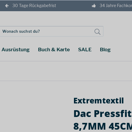
30 Tage Rückgabefrist
34 Jahre Fachk
Ausrüstung
Buch & Karte
SALE
Blog
Extremtextil
Dac Pressfit
8,7MM 45C