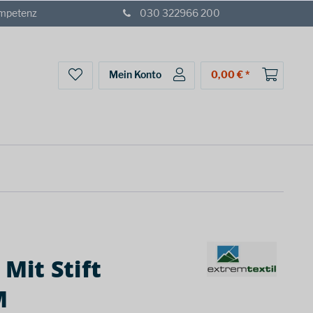
ompetenz
030 322966 200
Mein Konto
0,00 € *
 Mit Stift
M