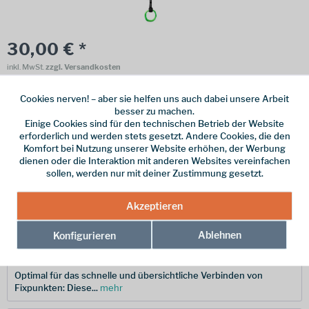
30,00 € *
inkl. MwSt.
zzgl. Versandkosten
Online bestellen
Ladenabholung
Cookies nerven! – aber sie helfen uns auch dabei unsere Arbeit
besser zu machen.
vorrätig | Lieferzeit 1-3 Werktage
Einige Cookies sind für den technischen Betrieb der Website
erforderlich und werden stets gesetzt. Andere Cookies, die den
In den
Warenkorb
Komfort bei Nutzung unserer Website erhöhen, der Werbung
dienen oder die Interaktion mit anderen Websites vereinfachen
sollen, werden nur mit deiner Zustimmung gesetzt.
Merken
Akzeptieren
Hersteller-Nr.:
739371100170
Ablehnen
Konfigurieren
Beschreibung
Optimal für das schnelle und übersichtliche Verbinden von
Fixpunkten: Diese...
mehr