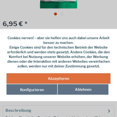
6,95 € *
Inhalt:
125 Stück (0,06 € * / 1 Stück)
Cookies nerven! – aber sie helfen uns auch dabei unsere Arbeit
inkl. MwSt.
zzgl. Versandkosten
besser zu machen.
Einige Cookies sind für den technischen Betrieb der Website
Online bestellen
Ladenabholung
erforderlich und werden stets gesetzt. Andere Cookies, die den
Komfort bei Nutzung unserer Website erhöhen, der Werbung
vorrätig | Lieferzeit 1-3 Werktage
dienen oder die Interaktion mit anderen Websites vereinfachen
sollen, werden nur mit deiner Zustimmung gesetzt.
In den
Warenkorb
Akzeptieren
Merken
Ablehnen
Konfigurieren
Hersteller-Nr.:
DENTTABS-FLUOR
Beschreibung