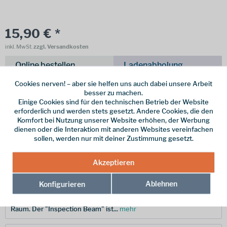
15,90 € *
inkl. MwSt.
zzgl. Versandkosten
Online bestellen
Ladenabholung
Cookies nerven! – aber sie helfen uns auch dabei unsere Arbeit
vorrätig | Lieferzeit 1-3 Werktage
besser zu machen.
Einige Cookies sind für den technischen Betrieb der Website
In den
Warenkorb
erforderlich und werden stets gesetzt. Andere Cookies, die den
Komfort bei Nutzung unserer Website erhöhen, der Werbung
dienen oder die Interaktion mit anderen Websites vereinfachen
Merken
sollen, werden nur mit deiner Zustimmung gesetzt.
Hersteller-Nr.:
138681
Akzeptieren
Ablehnen
Konfigurieren
Beschreibung
Die Coast G19 ist die ideale LED Lampe für Arbeiten auf engem
Raum. Der "Inspection Beam" ist...
mehr