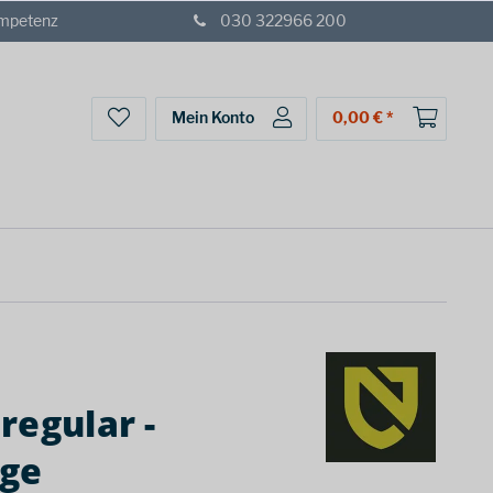
ompetenz
030 322966 200
Mein Konto
0,00 € *
regular -
nge