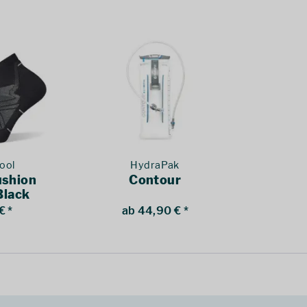
ool
HydraPak
ushion
Contour
Black
€ *
ab 44,90 € *