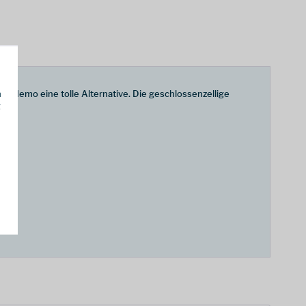
h
n Nemo eine tolle Alternative. Die geschlossenzellige
g