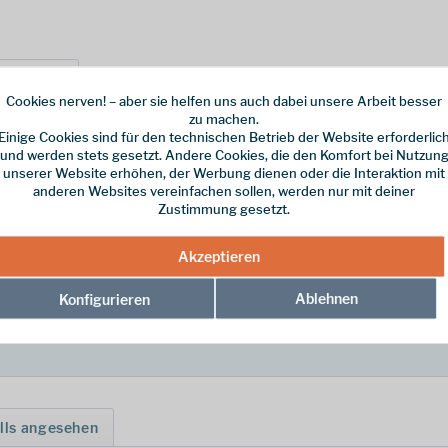
ersteller
Cookies nerven! – aber sie helfen uns auch dabei unsere Arbeit besser
zu machen.
Einige Cookies sind für den technischen Betrieb der Website erforderlic
fahr absolut aus dem Weg gehen will hat mit der Switchback Isomatte vo
und werden stets gesetzt. Andere Cookies, die den Komfort bei Nutzun
unserer Website erhöhen, der Werbung dienen oder die Interaktion mit
anderen Websites vereinfachen sollen, werden nur mit deiner
.
Zustimmung gesetzt.
 orange"
Akzeptieren
Ablehnen
Konfigurieren
lls angesehen