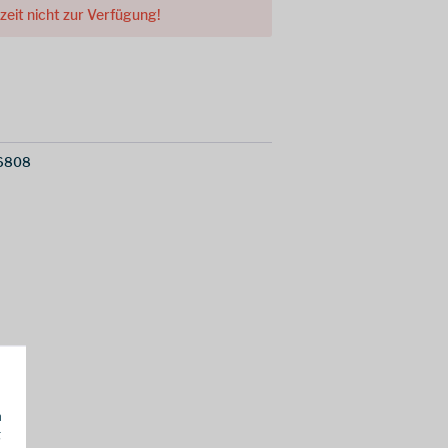
rzeit nicht zur Verfügung!
6808
h
g