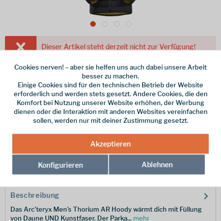
Dieser Artikel steht derzeit nicht zur Verfügung!
330,00 € *
Cookies nerven! – aber sie helfen uns auch dabei unsere Arbeit
besser zu machen.
inkl. MwSt.
/ Versandkostenfrei!
Einige Cookies sind für den technischen Betrieb der Website
erforderlich und werden stets gesetzt. Andere Cookies, die den
Farbe
Komfort bei Nutzung unserer Website erhöhen, der Werbung
dienen oder die Interaktion mit anderen Websites vereinfachen
Größe
sollen, werden nur mit deiner Zustimmung gesetzt.
Merken
Akzeptieren
Ablehnen
Hersteller-Nr.:
Konfigurieren
29926-497020-M
Beschreibung
Das Arc'teryx Men's Thorium AR Hoody wärmt dich mit Füllung
von Daune UND Kunstfaser. Der Parka...
mehr