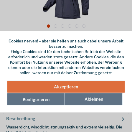
Dieser Artikel steht derzeit nicht zur Verfügung!
Cookies nerven! – aber sie helfen uns auch dabei unsere Arbeit
besser zu machen.
600,00 € *
Einige Cookies sind für den technischen Betrieb der Website
erforderlich und werden stets gesetzt. Andere Cookies, die den
inkl. MwSt.
/ Versandkostenfrei!
Komfort bei Nutzung unserer Website erhöhen, der Werbung
dienen oder die Interaktion mit anderen Websites vereinfachen
Größe
sollen, werden nur mit deiner Zustimmung gesetzt.
Akzeptieren
Merken
Ablehnen
Konfigurieren
Hersteller-Nr.:
X000006794018-M
Beschreibung
Wasserdicht, winddicht, atmungsaktiv und extrem vielseitig. Die