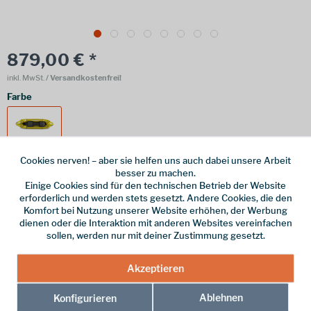
879,00 € *
inkl. MwSt.
/ Versandkostenfrei!
Farbe
Cookies nerven! – aber sie helfen uns auch dabei unsere Arbeit
besser zu machen.
Online bestellen
Ladenabholung
Einige Cookies sind für den technischen Betrieb der Website
erforderlich und werden stets gesetzt. Andere Cookies, die den
vorrätig | Lieferzeit 1-3 Werktage
Komfort bei Nutzung unserer Website erhöhen, der Werbung
dienen oder die Interaktion mit anderen Websites vereinfachen
In den
Warenkorb
sollen, werden nur mit deiner Zustimmung gesetzt.
Akzeptieren
Merken
Ablehnen
Konfigurieren
Hersteller-Nr.:
1-AF-OC-G-0-0