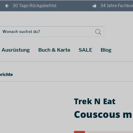
30 Tage Rückgabefrist
34 Jahre Fachk
Ausrüstung
Buch & Karte
SALE
Blog
erichte
Trek N Eat
Couscous m