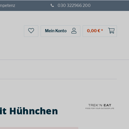
ompetenz
030 322966 200
Mein Konto
0,00 € *
it Hühnchen