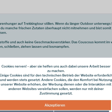
enhunger auf Trekkingtour stillen. Wenn du länger Outdoor unterwegs bi
t du manche frischen Zutaten überhaupt nicht mitnehmen und bist somi
isen.
sstoffe und auch keine Geschmacksverstärker. Das Couscous kommt im w
llen, schließen, ziehen lassen und losmampfen.
Cookies nerven! – aber sie helfen uns auch dabei unsere Arbeit besser
zu machen.
Einige Cookies sind für den technischen Betrieb der Website erforderlic
und werden stets gesetzt. Andere Cookies, die den Komfort bei Nutzun
unserer Website erhöhen, der Werbung dienen oder die Interaktion mit
anderen Websites vereinfachen sollen, werden nur mit deiner
irekt in den Beutel gießen,
Zustimmung gesetzt.
 lassen
ustfleisch, Speisesalz,
Akzeptieren
hzucker
, Gewürze,