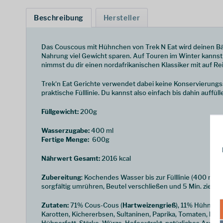
Beschreibung
Hersteller
Das Couscous mit Hühnchen von Trek N Eat wird deinen Bär
Nahrung viel Gewicht sparen. Auf Touren im Winter kanns
nimmst du dir einen nordafrikanischen Klassiker mit auf Re
Trek‘n Eat Gerichte verwendet dabei keine Konservierung
praktische Fülllinie. Du kannst also einfach bis dahin auffü
Füllgewicht:
200g
Wasserzugabe:
400 ml
Fertige Menge:
600g
Nährwert Gesamt:
2016 kcal
Zubereitung
: Kochendes Wasser bis zur Fülllinie (400 ml) d
sorgfältig umrühren, Beutel verschließen und 5 Min. ziehen
Zutaten:
71% Cous-Cous (
Hartweizengrieß
), 11% Hühnerbr
Karotten, Kichererbsen, Sultaninen, Paprika, Tomaten,
Milc