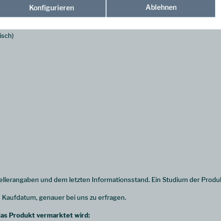
 (mit
Sellerie, Ei-,
Ablehnen
Konfigurieren
orkonzentrat,
mell,
isch)
llerangaben und dem letzten Informationsstand. Ein Studium der Produk
 Kaufdatum, genauer bei uns zu erfragen.
s Produkt vermarktet wird: