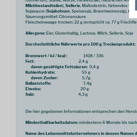
Hühnerfett, Stärke, Würze, Hefeextrakt, natürliches Aroma
Milchbestandteilen
),
Sellerie
, Maltodextrin, färbendes Safl
Sojasauce (
Sojabohnen
, Speisesalz, Branntweinessig), Kara
Säuerungsmittel: Citronensäure
Fleischeinwaage trocken: 22 g (entspricht ca. 77 g Frischfle
Allergene:
Eier, Glutenhaltig, Lactose, Milch, Sellerie, Soja
Durchschnittliche Nährwerte pro 100 g Trockenprodukt:
Brennwert / kJ / kcal :
1418 / 336
Fett
: 2,4 g
davon gesättigte Fettsäuren:
0,4 g
Kohlenhydrate:
55 g
davon Zucker
: 5,7g
Ballaststoffe:
7,4g
Eiweiss:
20 g
Salz:
4,3 g
Die hier gegebenen Informationen entsprechen den Herste
Mindesthaltbarkeitsdatum:
mindestens 6 Monate bis nach
Name des Lebensmittelunternehmers in dessen Namen da