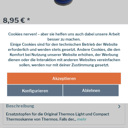
8,95 € *
inkl. MwSt.
zzgl. Versandkosten
Cookies nerven! – aber sie helfen uns auch dabei unsere Arbeit
Online bestellen
Ladenabholung
besser zu machen.
Einige Cookies sind für den technischen Betrieb der Website
vorrätig | Lieferzeit 1-3 Werktage
erforderlich und werden stets gesetzt. Andere Cookies, die den
Komfort bei Nutzung unserer Website erhöhen, der Werbung
In den
Warenkorb
dienen oder die Interaktion mit anderen Websites vereinfachen
sollen, werden nur mit deiner Zustimmung gesetzt.
Merken
Akzeptieren
Hersteller-Nr.:
4019.999.001
Ablehnen
Konfigurieren
Beschreibung
Ersatzstopfen für die Original Thermos Light und Compact
Thermoskanne von Thermos. Falls der...
mehr