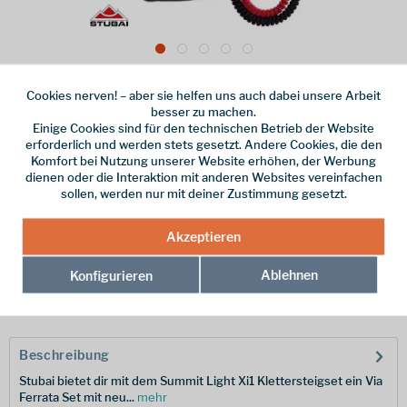
109,95 € *
Cookies nerven! – aber sie helfen uns auch dabei unsere Arbeit
inkl. MwSt.
/ Versandkostenfrei!
besser zu machen.
Einige Cookies sind für den technischen Betrieb der Website
Online bestellen
Ladenabholung
erforderlich und werden stets gesetzt. Andere Cookies, die den
Komfort bei Nutzung unserer Website erhöhen, der Werbung
vorrätig | Lieferzeit 1-3 Werktage
dienen oder die Interaktion mit anderen Websites vereinfachen
sollen, werden nur mit deiner Zustimmung gesetzt.
In den
Warenkorb
Akzeptieren
Merken
Ablehnen
Konfigurieren
Hersteller-Nr.:
988476
Beschreibung
Stubai bietet dir mit dem Summit Light Xi1 Klettersteigset ein Via
Ferrata Set mit neu...
mehr