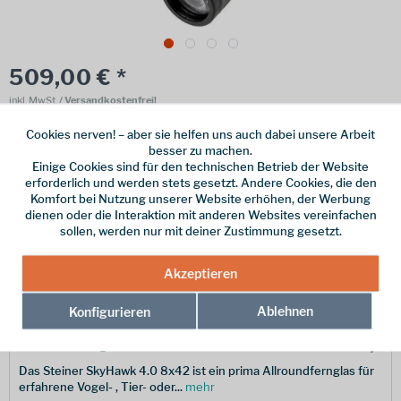
509,00 € *
inkl. MwSt.
/ Versandkostenfrei!
Online bestellen
Ladenabholung
Cookies nerven! – aber sie helfen uns auch dabei unsere Arbeit
besser zu machen.
Einige Cookies sind für den technischen Betrieb der Website
vorrätig | Lieferzeit 1-3 Werktage
erforderlich und werden stets gesetzt. Andere Cookies, die den
Komfort bei Nutzung unserer Website erhöhen, der Werbung
In den
Warenkorb
dienen oder die Interaktion mit anderen Websites vereinfachen
sollen, werden nur mit deiner Zustimmung gesetzt.
Merken
Akzeptieren
Hersteller-Nr.:
23380900
Ablehnen
Konfigurieren
Beschreibung
Das Steiner SkyHawk 4.0 8x42 ist ein prima Allroundfernglas für
erfahrene Vogel- , Tier- oder...
mehr