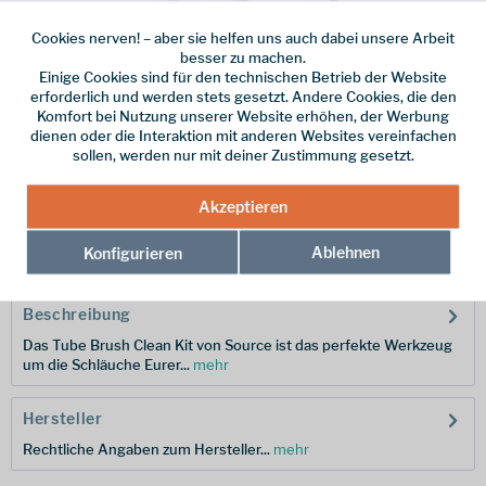
Cookies nerven! – aber sie helfen uns auch dabei unsere Arbeit
besser zu machen.
Einige Cookies sind für den technischen Betrieb der Website
Dieser Artikel steht derzeit nicht zur Verfügung!
erforderlich und werden stets gesetzt. Andere Cookies, die den
Komfort bei Nutzung unserer Website erhöhen, der Werbung
14,95 € *
dienen oder die Interaktion mit anderen Websites vereinfachen
sollen, werden nur mit deiner Zustimmung gesetzt.
inkl. MwSt.
zzgl. Versandkosten
Merken
Akzeptieren
Hersteller-Nr.:
2120100000
Ablehnen
Konfigurieren
Beschreibung
Das Tube Brush Clean Kit von Source ist das perfekte Werkzeug
um die Schläuche Eurer...
mehr
Hersteller
Rechtliche Angaben zum Hersteller...
mehr